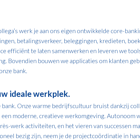
lega’s werk je aan ons eigen ontwikkelde core-ban
ngen, betalingsverkeer, beleggingen, kredieten, boe
e efficiënt te laten samenwerken en leveren we tool
ng. Bovendien bouwen we applicaties om klanten gebr
onze bank.
uw ideale werkplek.
nk. Onze warme bedrijfscultuur bruist dankzij collegial
n een moderne, creatieve werkomgeving. Autonoom w
rès-werk activiteiten, en het vieren van successen mak
oneel bezig zijn, neem je de projectcoördinatie in han