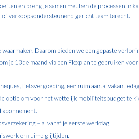
eften en breng je samen met hen de processen in kaar
ce of verkoopsondersteunend gericht team terecht.
ie waarmaken. Daarom bieden we een gepaste verlonin
 om je 13de maand via een Flexplan te gebruiken voor 
heques, fietsvergoeding, een ruim aantal vakantiedage
e optie om voor het wettelijk mobiliteitsbudget te ki
d abonnement.
epsverzekering – al vanaf je eerste werkdag.
swerk en ruime glijtijden.