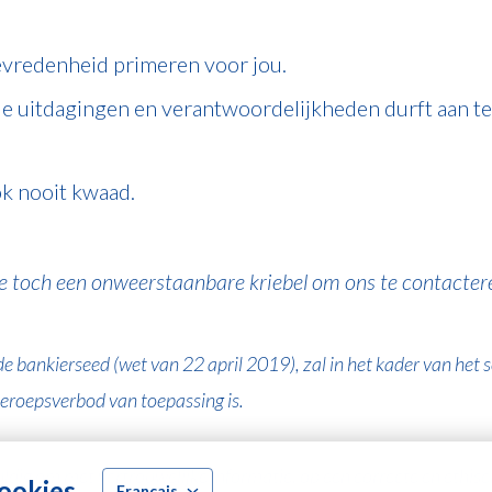
evredenheid primeren voor jou.
le uitdagingen en verantwoordelijkheden durft aan te 
ok nooit kwaad.
el je toch een onweerstaanbare kriebel om ons te contacter
 de bankierseed (wet van 22 april 2019), zal in het kader van he
beroepsverbod van toepassing is.
g om met vertrouwelijke informatie, op een correcte en ethisch
cookies
Français