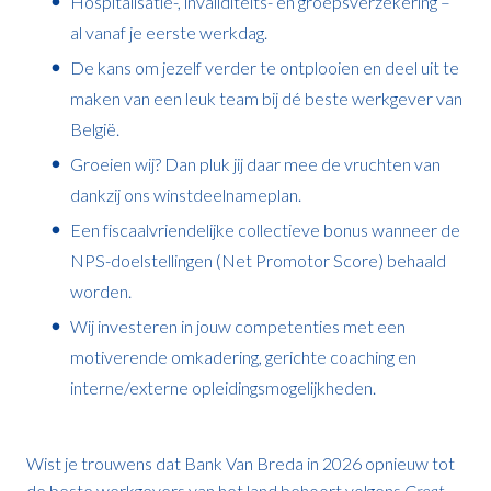
Hospitalisatie-, invaliditeits- en groepsverzekering –
al vanaf je eerste werkdag.
De kans om jezelf verder te ontplooien en deel uit te
maken van een leuk team bij dé beste werkgever van
België.
Groeien wij? Dan pluk jij daar mee de vruchten van
dankzij ons winstdeelnameplan.
Een fiscaalvriendelijke collectieve bonus wanneer de
NPS-doelstellingen (Net Promotor Score) behaald
worden.
Wij investeren in jouw competenties met een
motiverende omkadering, gerichte coaching en
interne/externe opleidingsmogelijkheden.
Wist je trouwens dat Bank Van Breda in 2026 opnieuw tot
de beste werkgevers van het land behoort volgens
Great