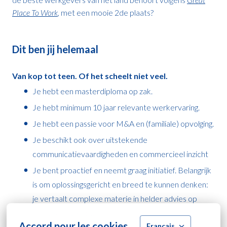
Place To Work
, met een mooie 2de plaats?
Dit ben jij helemaal
Van kop tot teen. Of het scheelt niet veel.
Je hebt een masterdiploma op zak.
Je hebt minimum 10 jaar relevante werkervaring.
Je hebt een passie voor M&A en (familiale) opvolging.
Je beschikt ook over uitstekende
communicatievaardigheden en commercieel inzicht
Je bent proactief en neemt graag initiatief. Belangrijk
is om oplossingsgericht en breed te kunnen denken:
je vertaalt complexe materie in helder advies op
maat van de klant.
Accord pour les cookies
Français