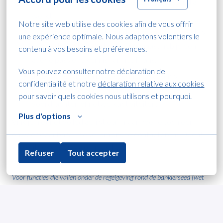
Je bent een teamplayer die ook graag zelfstandig
werkt.
Notre site web utilise des cookies afin de vous offrir 
Aangezien je met Nederlandstalige klanten werkt, is
une expérience optimale. Nous adaptons volontiers le 
je moedertaal Nederlands. Daarnaast heb je een
contenu à vos besoins et préférences.
goede passieve kennis van het Frans.
Vous pouvez consulter notre déclaration de 
Je bent bereid om bij gelegenheid ‘s avonds
confidentialité et notre 
déclaration relative aux cookies
beschikbaar te zijn voor klantengesprekken,
pour savoir quels cookies nous utilisons et pourquoi.
voordrachten of netwerkactiviteiten.
Plus d'options
Vink je niet het volledige lijstje af, maar voel je toch een
onweerstaanbare kriebel om ons te contacteren? Doen!
We ontdekken graag of het klikt.
Refuser
Tout accepter
Voor functies die vallen onder de regelgeving rond de bankierseed (wet
van 22 april 2019), zal in het kader van het selectieproces gevraagd
worden om een attest van de FSMA voor te leggen waaruit blijkt dat er
geen beroepsverbod van toepassing is.